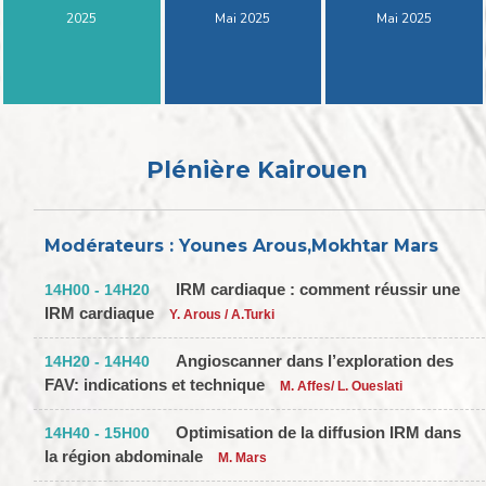
2025
Mai 2025
Mai 2025
Plénière Kairouen
Modérateurs : Younes Arous,Mokhtar Mars
IRM cardiaque : comment réussir une
14H00 - 14H20
IRM cardiaque
Y. Arous / A.Turki
Angioscanner dans l’exploration des
14H20 - 14H40
FAV: indications et technique
M. Affes/ L. Oueslati
Optimisation de la diffusion IRM dans
14H40 - 15H00
la région abdominale
M. Mars