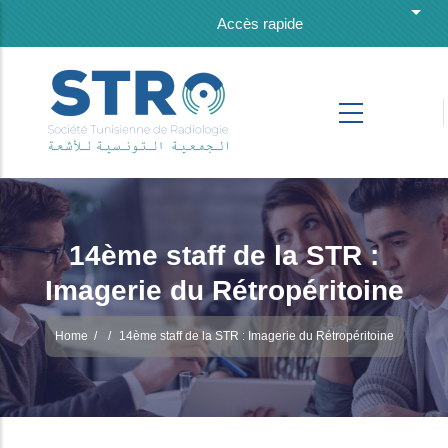
Skip to main content
List 
Accès rapide
14ème staff de la STR :
Imagerie du Rétropéritoine
Home
/
/
14ème staff de la STR : Imagerie du Rétropéritoine