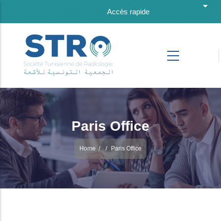
Skip to main content
List 
Accès rapide
Paris Office
Home
/
/
Paris Office