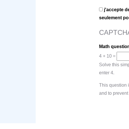
j'accepte d
seulement pou
CAPTCH
Math questio
4 + 10 =
Solve this simp
enter 4.
This question i
and to preven