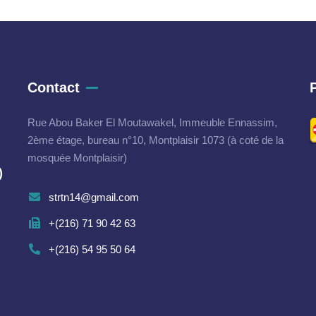
Contact
Rue Abou Baker El Moutawakel, Immeuble Ennassim,
2ème étage, bureau n°10, Montplaisir 1073 (à coté de la
mosquée Montplaisir)
)
strtn14@gmail.com
+(216) 71 90 42 63
+(216) 54 95 50 64