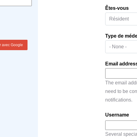
Êtes-vous
Type de médec
r avec Google
Email addres
The email addre
need to be con
notifications.
Username
Several specia