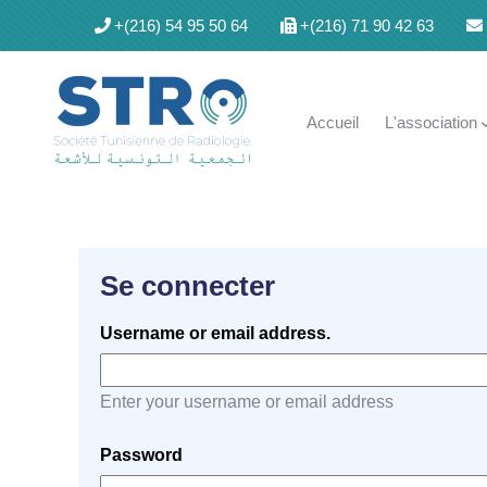
Skip to main content
+(216) 54 95 50 64
+(216) 71 90 42 63
Main navigation
Accueil
L'association
Se connecter
Username or email address.
Enter your username or email address
Password