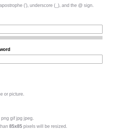
, apostrophe ('), underscore (_), and the @ sign.
sword
e or picture.
png gif jpg jpeg.
 than
85x85
pixels will be resized.