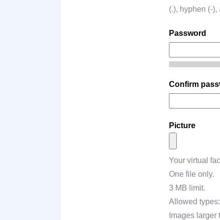
(.), hyphen (-)
Password
Confirm pas
Picture
Your virtual fac
One file only.
3 MB limit.
Allowed types: 
Images larger