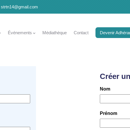
strtn14@gmail.com
Événements
Médiathèque
Contact
Devenir Adhéra
Créer u
Nom
Prénom