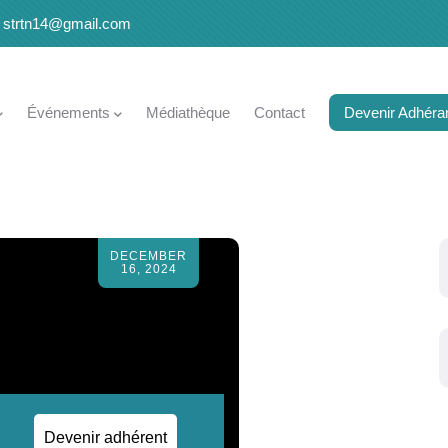
strtn14@gmail.com
Événements
Médiathèque
Contact
Devenir Adhéra
DECEMBER
16, 2024
.
Devenir adhérent