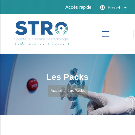
Skip to main content
Accès rapide
French
List 
Les Packs
Accueil
/
Les Packs