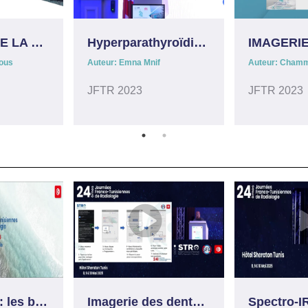
IMAGERIE DE LA PATHOLOGIE SYNOVIALE DU GENOU
Hyperparathyroïdie primaire : Diagnostic et cartographie lésionnelle
rous
Auteur: Emna Mnif
Auteur: Chamm
JFTR 2023
JFTR 2023
Spectro-IRM: les bases & techniques d’acquisition & applications cliniques
Imagerie des dents incluses