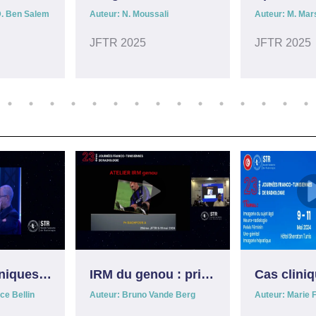
D. Ben Salem
Auteur: N. Moussali
Auteur: M. Mar
JFTR 2025
JFTR 2025
Suite cas cliniques surrénales
IRM du genou : prisme des pathologies métaboliques
ce Bellin
Auteur: Bruno Vande Berg
Auteur: Marie F