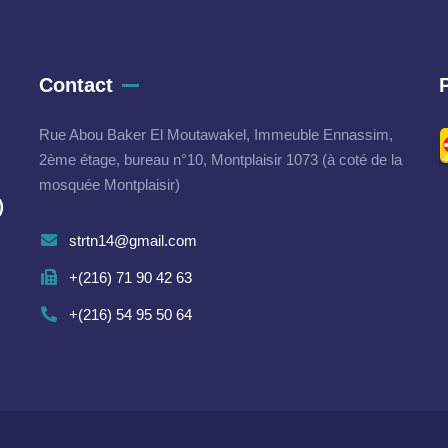
Contact
Rue Abou Baker El Moutawakel, Immeuble Ennassim,
2ème étage, bureau n°10, Montplaisir 1073 (à coté de la
mosquée Montplaisir)
)
strtn14@gmail.com
+(216) 71 90 42 63
+(216) 54 95 50 64