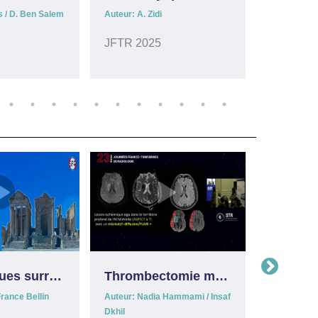
s / D. Ben Salem
Auteur: A. Zidi
Auteur: N. 
JFTR 2025
JFTR 20
Cas cliniques surrénales
Thrombectomie mécanique (atelier sur simulateur)
rance Bellin
Auteur: Nadia Hammami / Insaf
Auteur: Wi
Dkhil