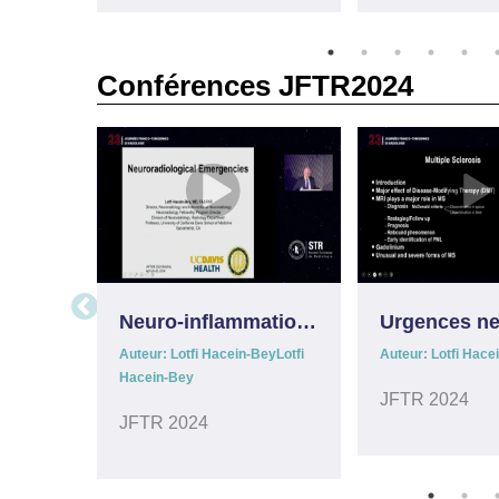
Conférences JFTR2024
Neuro-inflammation: récentes avancées concernant la sclérose en plaque, NMO et MOGAD
Auteur: Lotfi Hacein-BeyLotfi
Auteur: Lotfi Hace
Hacein-Bey
JFTR 2024
JFTR 2024