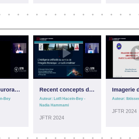
Urgences neuroradiologiques: Ce que le neuroradiologue doit savoir
Recent concepts dans le management des AVC: pourquoi un centre multi-disciplinaire est nécessaire/états des lieux en Tunisie
in-Bey
Auteur: Lotfi Hacein-Bey -
Auteur: Ibtiss
Nadia Hammami
JFTR 2024
JFTR 2024