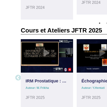
JFTR 2024
JFTR 2024
Cours et Ateliers JFTR 2025
IRM Prostatique : optimisation technique et interprétation pratique
Auteur: W. Frikha
Auteur: Y.Hentati
JFTR 2025
JFTR 2025