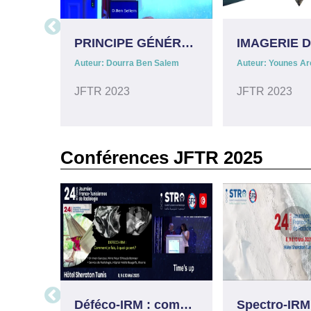
PRINCIPE GÉNÉRAL DE L'IMAGERIE SCINTIGRAPHIQUE
Auteur: Dourra Ben Salem
Auteur: Younes A
JFTR 2023
JFTR 2023
Conférences JFTR 2025
Déféco-IRM : comment je fais et à quoi ça sert