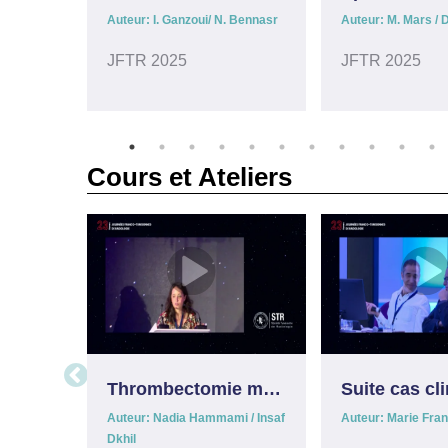
Auteur: I. Ganzoui/ N. Bennasr
Auteur: M. Mars / 
JFTR 2025
JFTR 2025
Cours et Ateliers
Thrombectomie mécanique (atelier sur simulateur)
Auteur: Nadia Hammami / Insaf
Auteur: Marie Fran
Dkhil