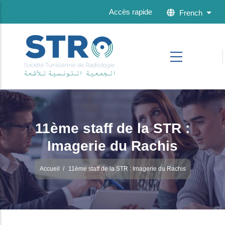
Skip to main content
Accès rapide
French
List 
11ème staff de la STR :
Imagerie du Rachis
Accueil
/
11ème staff de la STR : Imagerie du Rachis