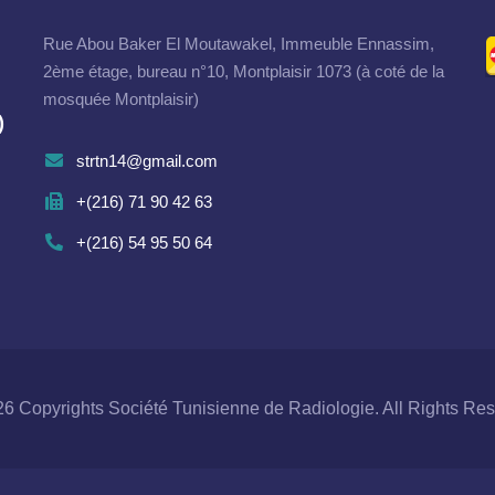
Rue Abou Baker El Moutawakel, Immeuble Ennassim,
2ème étage, bureau n°10, Montplaisir 1073 (à coté de la
mosquée Montplaisir)
)
strtn14@gmail.com
+(216) 71 90 42 63
+(216) 54 95 50 64
6 Copyrights Société Tunisienne de Radiologie. All Rights Re