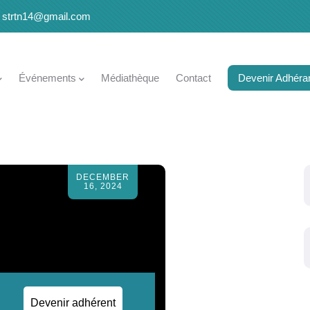
strtn14@gmail.com
Événements
Médiathèque
Contact
Devenir Adhéra
DECEMBER
16, 2024
.
Devenir adhérent