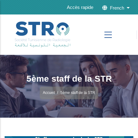
Skip to main content
Accès rapide
French
List 
5ème staff de la STR
Accueil
/
5ème staff de la STR